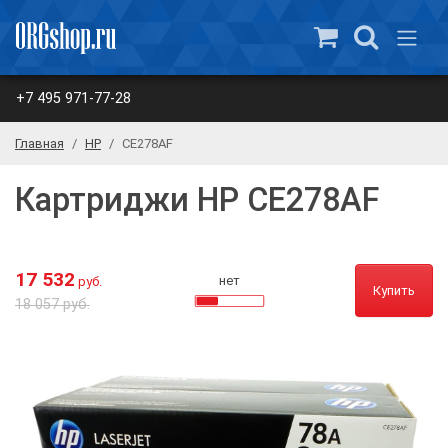
+7 495 971-77-28
Главная
HP
CE278AF
Картриджи HP CE278AF
17 532
нет
руб.
Купить
18 057 руб.