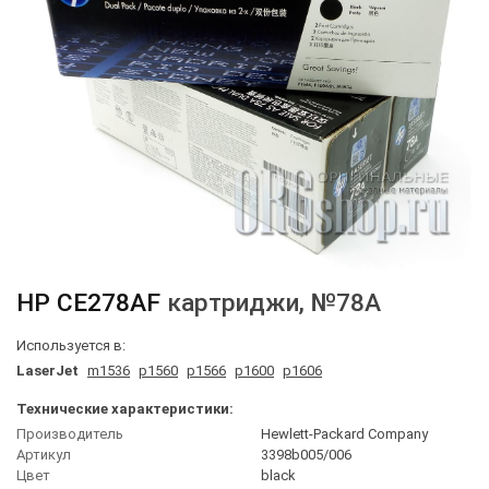
HP
CE278AF
картриджи
, №78A
Используется в:
LaserJet
m1536
p1560
p1566
p1600
p1606
Технические характеристики:
Производитель
Hewlett-Packard Company
Артикул
3398b005/006
Цвет
black