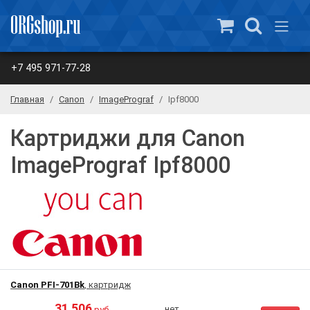
+7 495 971-77-28
Главная
Canon
ImagePrograf
Ipf8000
Картриджи для Canon
ImagePrograf Ipf8000
Canon PFI-701Bk
, картридж
31 506
нет
руб.