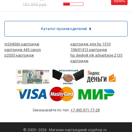
Купить
151 593 руб.
Каталог производителей
m2040dn картридж
картридж для hp 1510
картридж 445 canon
106r01413 картридж
p2055 картридж
hp deskjet ink advantage 2135
картридж
Заказывайте по тел.
+7 495 971-77-28
© 2005–2026
Магазин картриджей
orgshop.ru