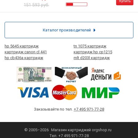
Купить
151 593 руб.
Каталог производителей
hp 5645 картридж
tn 1075 картридж
картридж canon cl 441
картридж hp cp1215
hp cb436a картридж
mlt d203l картридж
Заказывайте по тел.
+7 495 971-77-28
© 2005–2026
Магазин картриджей
orgshop.ru
Тел.
+7 495 971-77-28