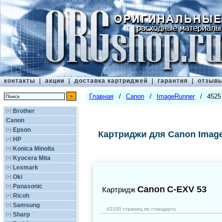
контакты
|
акции
|
доставка картриджей
|
гарантия
|
отзыв
Главная
/
Canon
/
ImageRunner
/
4525
Brother
[+]
Canon
Epson
[+]
Картриджи для Canon Imag
HP
[+]
Konica Minolta
[+]
Kyocera Mita
[+]
Lexmark
[+]
Oki
[+]
Panasonic
[+]
Canon
C-EXV 53
Картридж
Ricoh
[+]
Samsung
[+]
42100 страниц по стандарту
Sharp
[+]