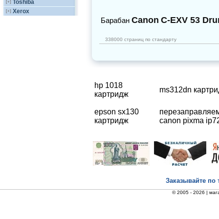
Toshiba
[+]
Xerox
[+]
Canon
C-EXV 53 Dr
Барабан
338000 страниц по стандарту
hp 1018
ms312dn картр
картридж
epson sx130
перезаправляем
картридж
canon pixma ip7
Заказывайте по 
© 2005 - 2026 |
маг