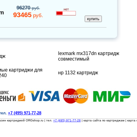
96270
руб.
нет
um
93465
руб.
lexmark mx317dn картридж
идж
совместимый
ые картриджи для
нр 1132 картридж
240
тел.
+7 (495) 971-77-28
азин картриджей ORGshop.ru
| тел.
+7 (495) 971-77-28
|
карта сайта по картриджам
|
карта 