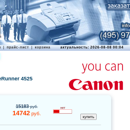
ы
|
прайс-лист
|
корзина
актуальность: 2026-08-08 00:04
eRunner 4525
15183
руб.
нет
14742
руб.