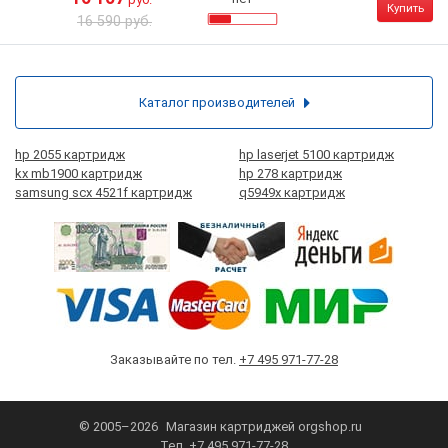
Купить
16 590 руб.
Каталог производителей
hp 2055 картридж
hp laserjet 5100 картридж
kx mb1900 картридж
hp 278 картридж
samsung scx 4521f картридж
q5949x картридж
Заказывайте по тел.
+7 495 971-77-28
© 2005–2026
Магазин картриджей
orgshop.ru
Тел.
+7 495 971-77-28