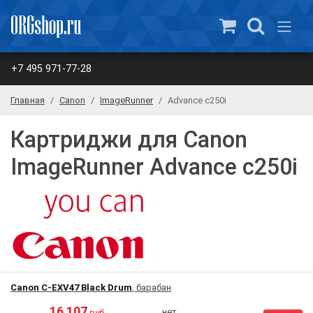
+7 495 971-77-28
Главная
Canon
ImageRunner
Advance c250i
Картриджи для Canon
ImageRunner Advance c250i
Canon C-EXV47 Black Drum
, барабан
16 107
нет
руб.