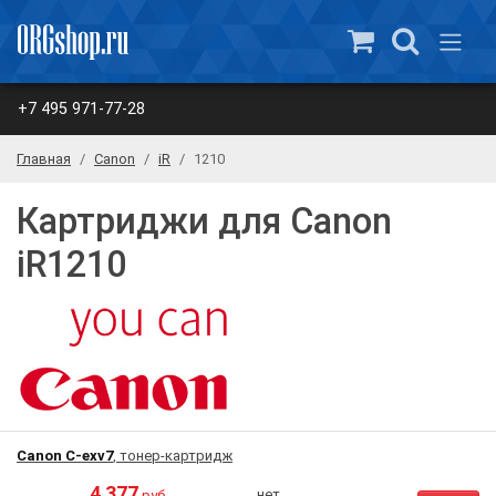
+7 495 971-77-28
Главная
Canon
iR
1210
Картриджи для Canon
iR1210
Canon C-exv7
, тонер-картридж
4 377
нет
руб.