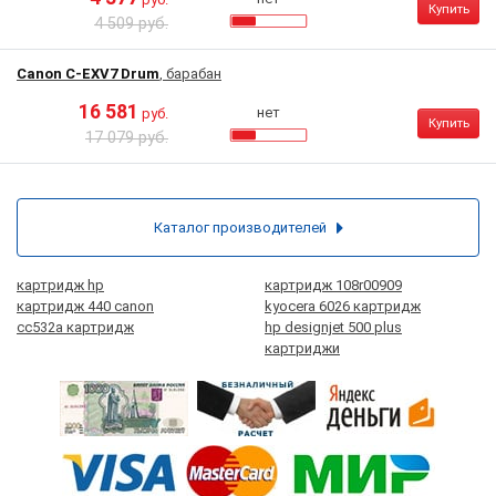
Купить
4 509 руб.
Canon C-EXV7 Drum
, барабан
16 581
нет
руб.
Купить
17 079 руб.
Каталог производителей
картридж hp
картридж 108r00909
картридж 440 canon
kyocera 6026 картридж
cc532a картридж
hp designjet 500 plus
картриджи