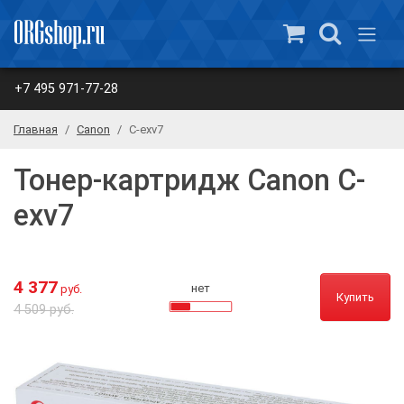
+7 495 971-77-28
Главная
Canon
C-exv7
Тонер-картридж Canon C-
exv7
4 377
нет
руб.
Купить
4 509 руб.