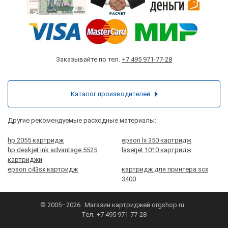
Заказывайте по тел.
+7 495 971-77-28
Каталог производителей
Другие рекомендуемые расходные материалы:
hp 2055 картридж
epson lx 350 картридж
hp deskjet ink advantage 5525
laserjet 1010 картридж
картриджи
epson c43sx картридж
картридж для принтера scx
3400
© 2005–2026
Магазин картриджей
orgshop.ru
Тел.
+7 495 971-77-28