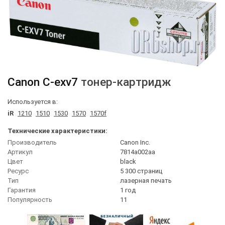
Canon
C-exv7
тонер-картридж
Используется в:
iR
1210
1510
1530
1570
1570f
Технические характеристики:
Производитель
Canon Inc.
Артикул
7814a002aa
Цвет
black
Ресурс
5 300 страниц
Тип
лазерная печать
Гарантия
1 год
Популярность
11