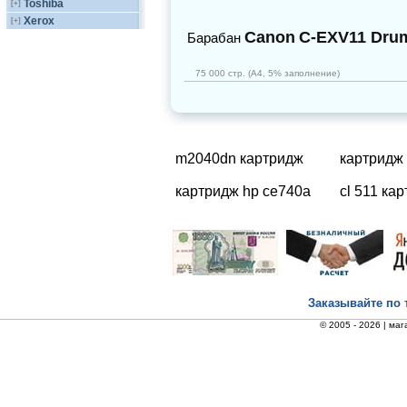
Toshiba
[+]
Xerox
[+]
Canon
C-EXV11 Dru
Барабан
75 000 стр. (А4, 5% заполнение)
m2040dn картридж
картридж 
картридж hp ce740a
cl 511 ка
Заказывайте по 
© 2005 - 2026 |
маг