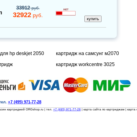
33912
руб.
нет
m
32922
руб.
для hp deskjet 2050
картридж на самсунг м2070
ртридж
картридж workcentre 3025
тел.
+7 (495) 971-77-28
азин картриджей ORGshop.ru
| тел.
+7 (495) 971-77-28
|
карта сайта по картриджам
|
карта 