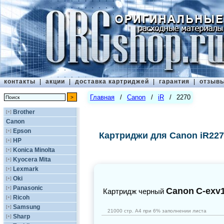
контакты
|
акции
|
доставка картриджей
|
гарантия
|
отзыв
Главная
/
Canon
/
iR
/
2270
Brother
[+]
Canon
Epson
[+]
Картриджи для Canon iR227
HP
[+]
Konica Minolta
[+]
Kyocera Mita
[+]
Lexmark
[+]
Oki
[+]
Panasonic
[+]
Canon
C-exv
Картридж черный
Ricoh
[+]
Samsung
[+]
21000 стр. А4 при 6% заполнении листа
Sharp
[+]