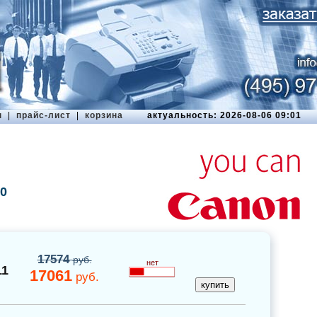
ы
|
прайс-лист
|
корзина
актуальность: 2026-08-06 09:01
0
17574
руб.
нет
11
17061
руб.