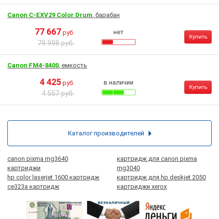
Canon C-EXV29 Color Drum
, барабан
77 667
нет
руб.
Купить
79 998 руб.
Canon FM4-8400
, емкость
4 425
в наличии
руб.
Купить
4 557 руб.
Каталог производителей
canon pixma mg3640
картридж для canon pixma
картриджи
mg3040
hp color laserjet 1600 картридж
картридж для hp deskjet 2050
ce323a картридж
картриджи xerox