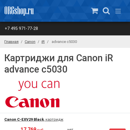
+7 495 971-77-28
Главная
Canon
iR
advance c5030
Картриджи для Canon iR
advance c5030
Canon C-EXV29 Black
, картридж
17 769
нет
руб.