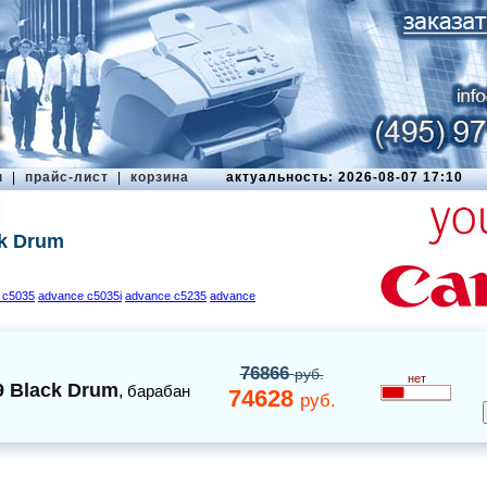
ы
|
прайс-лист
|
корзина
актуальность: 2026-08-07 17:10
k Drum
 c5035
advance c5035i
advance c5235
advance
76866
руб.
нет
 Black Drum
,
барабан
74628
руб.