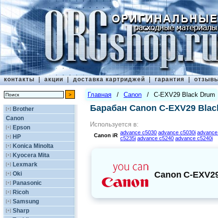
контакты
|
акции
|
доставка картриджей
|
гарантия
|
отзыв
Главная
/
Canon
/
C-EXV29 Black Drum
Барабан Canon C-EXV29 Blac
Brother
[+]
Canon
Используется в:
Epson
[+]
advance c5030
advance c5030i
advance
Canon
iR
HP
[+]
c5235i
advance c5240
advance c5240i
Konica Minolta
[+]
Kyocera Mita
[+]
Lexmark
[+]
Canon
C-EXV29
Oki
[+]
Panasonic
[+]
Ricoh
[+]
Samsung
[+]
Sharp
[+]