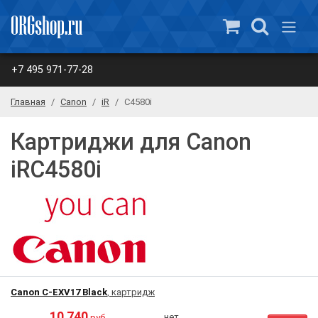
+7 495 971-77-28
Главная
Canon
iR
C4580i
Картриджи для Canon
iRC4580i
Canon C-EXV17 Black
, картридж
10 740
нет
руб.