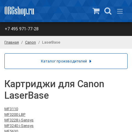
+7 495 971-77-28
Главная
Canon
LaserBase
Каталог производителей
Картриджи для Canon
LaserBase
MF3110
MF3200 LBP
MF3228 i-Sensys
MF3240 i-Sensys
MF5630