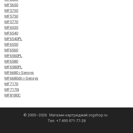
MF5650
MF5730
MF5750
MF5770
MF6530
MF6540
MF6540PL
MF6550
MF6560
MF6560PL
MF6580
MF6580PL
MF6680 i-Sensys
MF6680dn i-Sensys
MF7170
MF7170i
MF8180C
© 2005–2026
Магазин картриджей
orgshop.ru
Тел.
+7 495 971-77-28