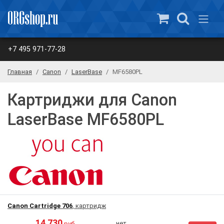
+7 495 971-77-28
Главная
Canon
LaserBase
MF6580PL
Картриджи для Canon
LaserBase MF6580PL
Canon Cartridge 706
, картридж
14 730
нет
руб.