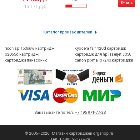
Купить
15 171 руб.
Каталог производителей
ricoh sp 150suw картридж
kyocera fs 1120d картридж
p2055d картридж
картридж для hp laserjet 3050
картриджи панасоник
canon pixma ip7240 картриджи
Заказывайте по тел.
+7 495 971-77-28
© 2005–2026
Магазин картриджей
orgshop.ru
Тел.
+7 495 971-77-28