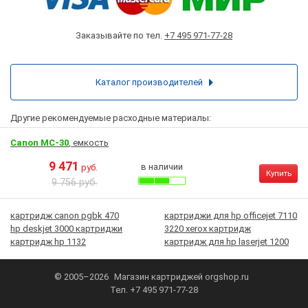
Заказывайте по тел.
+7 495 971-77-28
Каталог производителей
Другие рекомендуемые расходные материалы:
Canon MC-30
, емкость
9 471
в наличии
руб.
Купить
9 756 руб.
картридж canon pgbk 470
картриджи для hp officejet 7110
hp deskjet 3000 картриджи
3220 xerox картридж
картридж hp 1132
картридж для hp laserjet 1200
© 2005–2026
Магазин картриджей
orgshop.ru
Тел.
+7 495 971-77-28