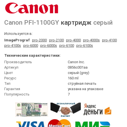
Canon
PFI-1100GY
картридж
серый
Используется в:
ImagePrograf
pro-2000
pro-2100
pro-4000
pro-4000s
pro-4100
pro-4100s
pro-6000
pro-6000s
pro-6100
pro-6100s
Технические характеристики:
Производитель
Canon Inc.
Артикул
0856c001aa
Цвет
серый (grey)
Ресурс
160 ml
Тип
струйная печать
Гарантия
указана на упаковке
Популярность
7