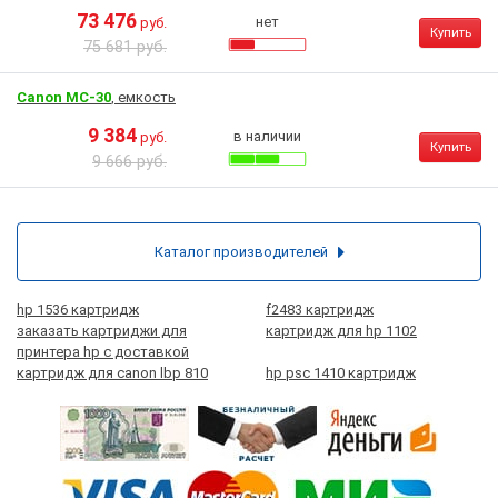
73 476
нет
руб.
Купить
75 681 руб.
Canon MC-30
, емкость
9 384
в наличии
руб.
Купить
9 666 руб.
Каталог производителей
hp 1536 картридж
f2483 картридж
заказать картриджи для
картридж для hp 1102
принтера hp с доставкой
картридж для canon lbp 810
hp psc 1410 картридж