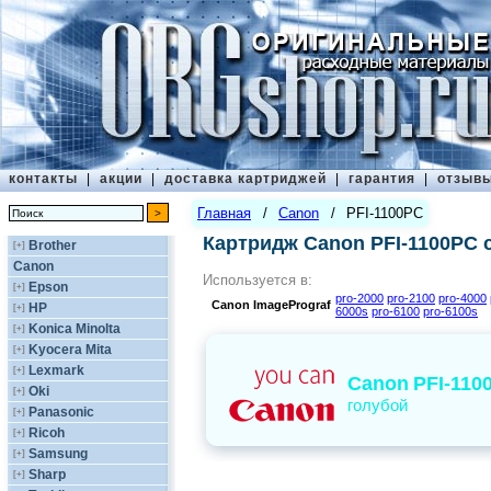
контакты
|
акции
|
доставка картриджей
|
гарантия
|
отзыв
Главная
/
Canon
/
PFI-1100PC
Картридж Canon PFI-1100PC 
Brother
[+]
Canon
Используется в:
Epson
[+]
pro-2000
pro-2100
pro-4000
Canon
ImagePrograf
HP
[+]
6000s
pro-6100
pro-6100s
Konica Minolta
[+]
Kyocera Mita
[+]
Lexmark
[+]
Canon
PFI-110
Oki
[+]
голубой
Panasonic
[+]
Ricoh
[+]
Samsung
[+]
Sharp
[+]