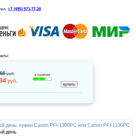
тел.
+7 (495) 971-77-28
иалы:
666
руб.
в наличии
84
руб.
й день. нужен Canon PFI-1300PC или Canon PFI-1100PC
ый день