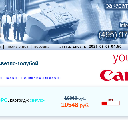
ы
|
прайс-лист
|
корзина
актуальность: 2026-08-08 04:50
светло-голубой
pro-4000s
pro-4100
pro-4100s
pro-6000
pro-
10866
руб.
0PC
,
картридж
светло-
нет
10548
руб.