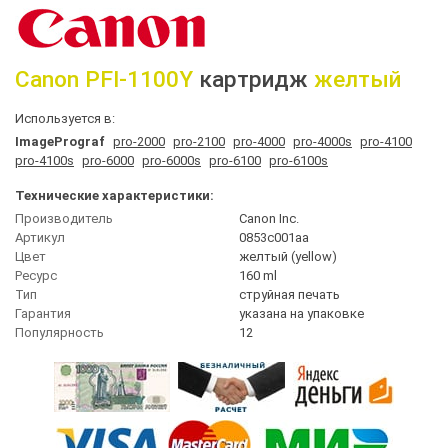
Canon
PFI-1100Y
картридж
желтый
Используется в:
ImagePrograf
pro-2000
pro-2100
pro-4000
pro-4000s
pro-4100
pro-4100s
pro-6000
pro-6000s
pro-6100
pro-6100s
Технические характеристики:
Производитель
Canon Inc.
Артикул
0853c001aa
Цвет
желтый (yellow)
Ресурс
160 ml
Тип
струйная печать
Гарантия
указана на упаковке
Популярность
12