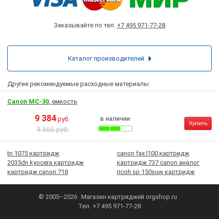
Заказывайте по тел.
+7 495 971-77-28
Каталог производителей
Другие рекомендуемые расходные материалы:
Canon MC-30
, емкость
9 384
в наличии
руб.
Купить
9 666 руб.
tn 1075 картридж
canon fax l100 картридж
2035dn kyocera картридж
картридж 737 canon аналог
картридж canon 718
ricoh sp 150suw картридж
© 2005–2026
Магазин картриджей
orgshop.ru
Тел.
+7 495 971-77-28