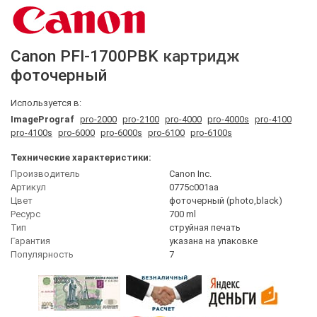
Canon
PFI-1700PBK
картридж
фоточерный
Используется в:
ImagePrograf
pro-2000
pro-2100
pro-4000
pro-4000s
pro-4100
pro-4100s
pro-6000
pro-6000s
pro-6100
pro-6100s
Технические характеристики:
Производитель
Canon Inc.
Артикул
0775c001aa
Цвет
фоточерный (photo,black)
Ресурс
700 ml
Тип
струйная печать
Гарантия
указана на упаковке
Популярность
7