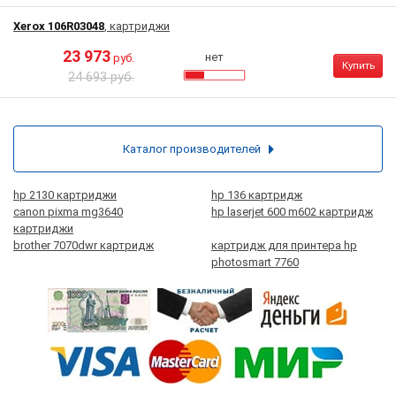
Xerox 106R03048
, картриджи
23 973
нет
руб.
Купить
24 693 руб.
Каталог производителей
hp 2130 картриджи
hp 136 картридж
canon pixma mg3640
hp laserjet 600 m602 картридж
картриджи
brother 7070dwr картридж
картридж для принтера hp
photosmart 7760