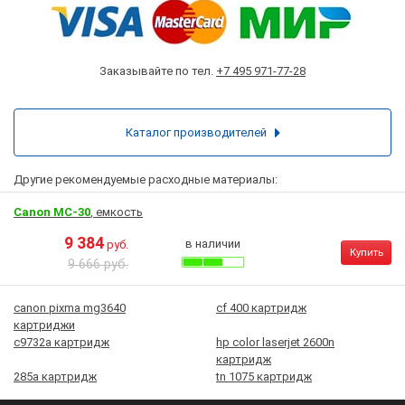
Заказывайте по тел.
+7 495 971-77-28
Каталог производителей
Другие рекомендуемые расходные материалы:
Canon MC-30
, емкость
9 384
в наличии
руб.
Купить
9 666 руб.
canon pixma mg3640
cf 400 картридж
картриджи
c9732a картридж
hp color laserjet 2600n
картридж
285а картридж
tn 1075 картридж