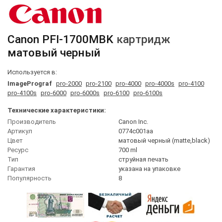
Canon
PFI-1700MBK
картридж
матовый черный
Используется в:
ImagePrograf
pro-2000
pro-2100
pro-4000
pro-4000s
pro-4100
pro-4100s
pro-6000
pro-6000s
pro-6100
pro-6100s
Технические характеристики:
Производитель
Canon Inc.
Артикул
0774c001aa
Цвет
матовый черный (matte,black)
Ресурс
700 ml
Тип
струйная печать
Гарантия
указана на упаковке
Популярность
8