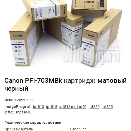
Canon
PFI-703MBk
картридж
матовый
черный
Используется в:
ImagePrograf
ipf810
ipf815
ipf815 mpf m40
ipf820
ipf825
ipf825 mpf m40
Технические характеристики:
Производитель
Canon Inc.