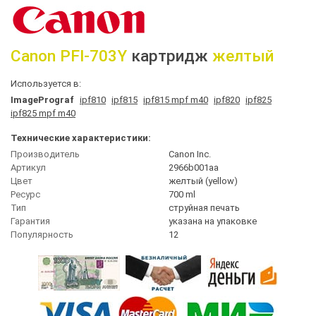
Canon
PFI-703Y
картридж
желтый
Используется в:
ImagePrograf
ipf810
ipf815
ipf815 mpf m40
ipf820
ipf825
ipf825 mpf m40
Технические характеристики:
Производитель
Canon Inc.
Артикул
2966b001aa
Цвет
желтый (yellow)
Ресурс
700 ml
Тип
струйная печать
Гарантия
указана на упаковке
Популярность
12