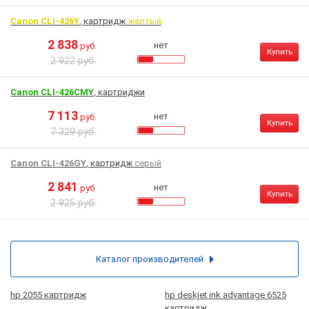
Canon CLI-426Y
, картридж
желтый
2 838
нет
руб.
Купить
2 922 руб.
Canon CLI-426CMY
, картриджи
7 113
нет
руб.
Купить
7 329 руб.
Canon CLI-426GY
, картридж
серый
2 841
нет
руб.
Купить
2 925 руб.
Каталог производителей
hp 2055 картридж
hp deskjet ink advantage 6525
картридж