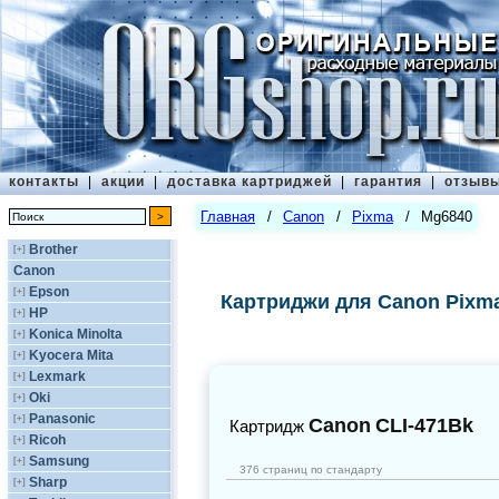
контакты
|
акции
|
доставка картриджей
|
гарантия
|
отзыв
Главная
/
Canon
/
Pixma
/
Mg6840
Brother
[+]
Canon
Epson
[+]
Картриджи для Canon Pixm
HP
[+]
Konica Minolta
[+]
Kyocera Mita
[+]
Lexmark
[+]
Oki
[+]
Panasonic
[+]
Canon
CLI-471Bk
Картридж
Ricoh
[+]
Samsung
[+]
376 страниц по стандарту
Sharp
[+]