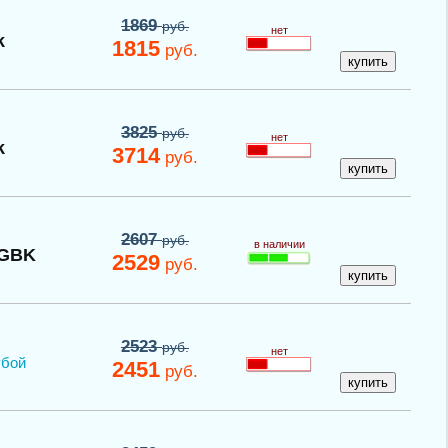
1869
руб.
нет
k
1815
руб.
3825
руб.
нет
k
3714
руб.
2607
руб.
в наличии
PGBK
2529
руб.
2523
руб.
нет
убой
2451
руб.