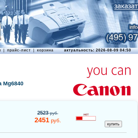
ы
|
прайс-лист
|
корзина
актуальность: 2026-08-09 04:50
a Mg6840
2523
руб.
нет
2451
руб.