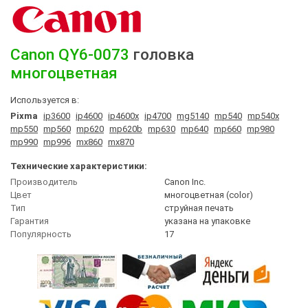
Canon
QY6-0073
головка
многоцветная
Используется в:
Pixma
ip3600
ip4600
ip4600x
ip4700
mg5140
mp540
mp540x
mp550
mp560
mp620
mp620b
mp630
mp640
mp660
mp980
mp990
mp996
mx860
mx870
Технические характеристики:
Производитель
Canon Inc.
Цвет
многоцветная (сolor)
Тип
струйная печать
Гарантия
указана на упаковке
Популярность
17