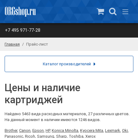
+7 495 971-77-28
Главная
Прайс-лист
Каталог производителей
Цены и наличие
картриджей
Найдено 5463 вида расходных материалов, 27 различных цветов.
На данный момент в наличии имеются 1246 видов.
Brother
,
Canon
,
Epson
,
HP
,
Konica Minolta
,
Kyocera Mita
,
Lexmark
,
Oki
,
Panasonic
,
Ricoh
,
Samsung
,
Sharp
,
Toshiba
,
Xerox