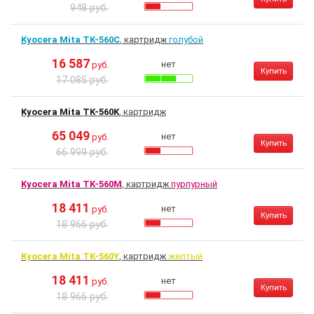
948 руб.
Kyocera Mita TK-560C
, картридж
голубой
16 587
нет
руб.
Купить
17 085 руб.
Kyocera Mita TK-560K
, картридж
65 049
нет
руб.
Купить
66 999 руб.
Kyocera Mita TK-560M
, картридж
пурпурный
18 411
нет
руб.
Купить
18 966 руб.
Kyocera Mita TK-560Y
, картридж
желтый
18 411
нет
руб.
Купить
18 966 руб.