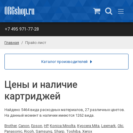
+7 495 971-77-28
Главная
Прайс-лист
Каталог производителей
Цены и наличие
картриджей
Найдено 5464 вида расходных материалов, 27 различных цветов.
На данный момент в наличии имеются 1262 вида.
Brother
,
Canon
,
Epson
,
HP
,
Konica Minolta
,
Kyocera Mita
,
Lexmark
,
Oki
,
Panasonic
,
Ricoh
,
Samsung
,
Sharp
,
Toshiba
,
Xerox