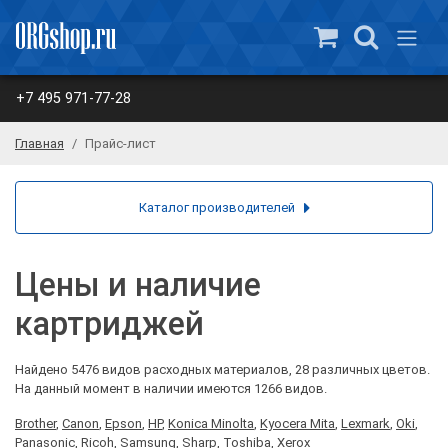
+7 495 971-77-28
Главная
Прайс-лист
Каталог производителей
Цены и наличие
картриджей
Найдено 5476 видов расходных материалов, 28 различных цветов.
На данный момент в наличии имеются 1266 видов.
Brother
,
Canon
,
Epson
,
HP
,
Konica Minolta
,
Kyocera Mita
,
Lexmark
,
Oki
,
Panasonic
,
Ricoh
,
Samsung
,
Sharp
,
Toshiba
,
Xerox