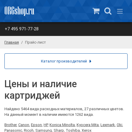
+7 495 971-77-28
Главная
Прайс-лист
Каталог производителей
Цены и наличие
картриджей
Найдено 5464 вида расходных материалов, 27 различных цветов.
На данный момент в наличии имеются 1262 вида.
Brother
,
Canon
,
Epson
,
HP
,
Konica Minolta
,
Kyocera Mita
,
Lexmark
,
Oki
,
Panasonic
,
Ricoh
,
Samsung
,
Sharp
,
Toshiba
,
Xerox