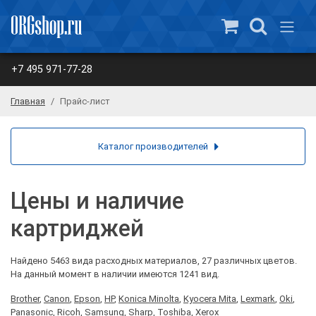
+7 495 971-77-28
Главная
Прайс-лист
Каталог производителей
Цены и наличие
картриджей
Найдено 5463 вида расходных материалов, 27 различных цветов.
На данный момент в наличии имеются 1241 вид.
Brother
,
Canon
,
Epson
,
HP
,
Konica Minolta
,
Kyocera Mita
,
Lexmark
,
Oki
,
Panasonic
,
Ricoh
,
Samsung
,
Sharp
,
Toshiba
,
Xerox