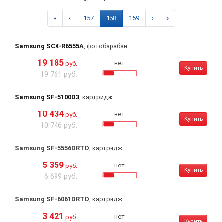
«
‹
157
158
159
›
»
Samsung SCX-R6555A
, фотобарабан
19 185
нет
руб.
Купить
19 761 руб.
Samsung SF-5100D3
, картридж
10 434
нет
руб.
Купить
10 746 руб.
Samsung SF-5556DRTD
, картридж
5 359
нет
руб.
Купить
6 699 руб.
Samsung SF-6061DRTD
, картридж
3 421
нет
руб.
Купить