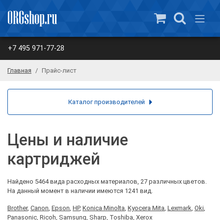
+7 495 971-77-28
Главная
Прайс-лист
Каталог производителей
Цены и наличие
картриджей
Найдено 5464 вида расходных материалов, 27 различных цветов.
На данный момент в наличии имеются 1241 вид.
Brother
,
Canon
,
Epson
,
HP
,
Konica Minolta
,
Kyocera Mita
,
Lexmark
,
Oki
,
Panasonic
,
Ricoh
,
Samsung
,
Sharp
,
Toshiba
,
Xerox