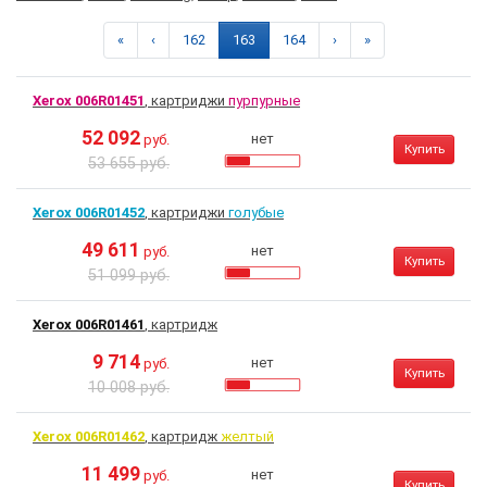
«
‹
162
163
164
›
»
Xerox 006R01451
, картриджи
пурпурные
52 092
нет
руб.
Купить
53 655 руб.
Xerox 006R01452
, картриджи
голубые
49 611
нет
руб.
Купить
51 099 руб.
Xerox 006R01461
, картридж
9 714
нет
руб.
Купить
10 008 руб.
Xerox 006R01462
, картридж
желтый
11 499
нет
руб.
Купить