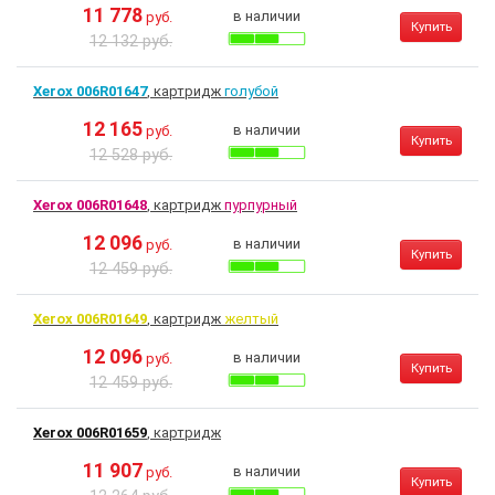
11 778
в наличии
руб.
Купить
12 132 руб.
Xerox 006R01647
, картридж
голубой
12 165
в наличии
руб.
Купить
12 528 руб.
Xerox 006R01648
, картридж
пурпурный
12 096
в наличии
руб.
Купить
12 459 руб.
Xerox 006R01649
, картридж
желтый
12 096
в наличии
руб.
Купить
12 459 руб.
Xerox 006R01659
, картридж
11 907
в наличии
руб.
Купить