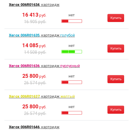
Xerox 006R01634
, картридж
16 413
нет
руб.
Купить
16 905 руб.
Xerox 006R01635
, картридж
голубой
14 085
нет
руб.
Купить
14 508 руб.
Xerox 006R01636
, картридж
пурпурный
25 800
нет
руб.
Купить
26 574 руб.
Xerox 006R01637
, картридж
желтый
25 800
нет
руб.
Купить
26 574 руб.
Xerox 006R01646
, картридж