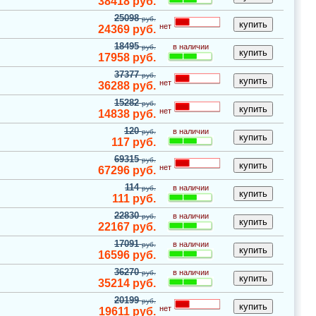
38418
руб.
25098
руб.
нет
24369
руб.
18495
в наличии
руб.
17958
руб.
37377
руб.
нет
36288
руб.
15282
руб.
нет
14838
руб.
120
в наличии
руб.
117
руб.
69315
руб.
нет
67296
руб.
114
в наличии
руб.
111
руб.
22830
в наличии
руб.
22167
руб.
17091
в наличии
руб.
16596
руб.
36270
в наличии
руб.
35214
руб.
20199
руб.
нет
19611
руб.