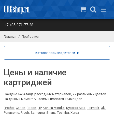
+7 495 971-77-28
Главная
Прайс-лист
Каталог производителей
Цены и наличие
картриджей
Найдено 5464 вида расходных материалов, 27 различных цветов.
На данный момент в наличии имеются 1246 видов.
Brother
,
Canon
,
Epson
,
HP
,
Konica Minolta
,
Kyocera Mita
,
Lexmark
,
Oki
,
Panasonic
,
Ricoh
,
Samsung
,
Sharp
,
Toshiba
,
Xerox