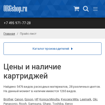
+7 495 971-77-28
Главная
Прайс-лист
Каталог производителей
Цены и наличие
картриджей
Найдено 5476 видов расходных материалов, 28 различных цветов.
На данный момент в наличии имеются 1265 видов.
Brother
,
Canon
,
Epson
,
HP
,
Konica Minolta
,
Kyocera Mita
,
Lexmark
,
Oki
,
Panasonic
,
Ricoh
,
Samsung
,
Sharp
,
Toshiba
,
Xerox