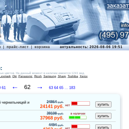
ы
|
прайс-лист
|
корзина
актуальность: 2026-08-06 19:51
:
ых цветов. На данный момент в наличии имеются 1241 вид.
Lexmark
,
Oki
,
Panasonic
,
Ricoh
,
Samsung
,
Sharp
,
Toshiba
,
Xerox
←
→
62
0
61
63
64
65
... 183
24864
й чернильницей и
руб.
нет
24141
руб.
39108
в наличии
руб.
37968
руб.
4494
руб.
нет