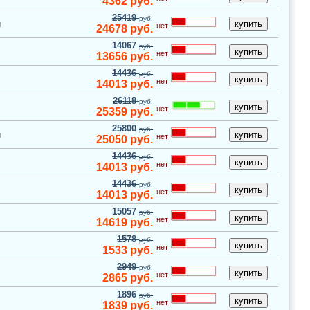
4362
руб.
25419
руб.
й
нет
24678
руб.
14067
руб.
нет
13656
руб.
14436
руб.
нет
14013
руб.
26118
руб.
нет
25359
руб.
25800
руб.
й
нет
25050
руб.
14436
руб.
нет
14013
руб.
14436
руб.
нет
14013
руб.
15057
руб.
нет
14619
руб.
1578
руб.
нет
1533
руб.
2949
руб.
нет
2865
руб.
1896
руб.
нет
1839
руб.