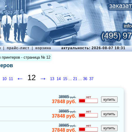
ы
|
прайс-лист
|
корзина
актуальность: 2026-08-07 18:31
 принтеров - страница № 12
теров
←
12
→
10
11
13
14
15
...
21
...
36
37
38985
нет
руб.
37848
руб.
38985
нет
руб.
37848
руб.
38985
нет
руб.
37848
руб.