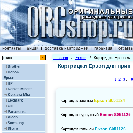
контакты
|
акции
|
доставка картриджей
|
гарантия
|
отзыв
Главная
/
Epson
/
Картриджи Epson для
Картриджи Epson для прин
Brother
[+]
Canon
[+]
Epson
1
2
3
...
9
HP
[+]
Konica Minolta
[+]
Kyocera Mita
[+]
Epson S051124
Картридж желтый
Lexmark
[+]
Oki
[+]
Panasonic
[+]
Epson S051125
Картридж пурпурный
Ricoh
[+]
Samsung
[+]
Epson S051126
Sharp
Картридж голубой
[+]