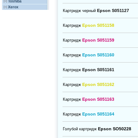
Toshiba
[+]
Xerox
[+]
Epson S051127
Картридж черный
Epson S051158
Картридж
Epson S051159
Картридж
Epson S051160
Картридж
Epson S051161
Картридж
Epson S051162
Картридж
Epson S051163
Картридж
Epson S051164
Картридж
Epson SO50228
Голубой картридж