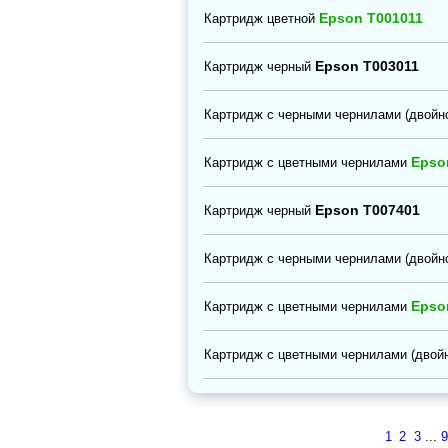
Epson T001011
Картридж цветной
Epson T003011
Картридж черный
Картридж с черными чернилами (двойн
Epso
Картридж с цветными чернилами
Epson T007401
Картридж черный
Картридж с черными чернилами (двойн
Epso
Картридж с цветными чернилами
Картридж с цветными чернилами (двой
1
2
3
...
9