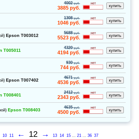
4002
нет
руб.
3885
руб.
1308
нет
руб.
1046
руб.
5688
нет
руб.
Epson T003012
ой)
5523
руб.
4320
нет
руб.
n T005011
4194
руб.
930
нет
руб.
744
руб.
4671
нет
руб.
Epson T007402
ой)
4536
руб.
2412
нет
руб.
n T008401
2343
руб.
4635
нет
руб.
Epson T008403
ной)
4500
руб.
←
12
→
10
11
13
14
15
...
21
...
36
37