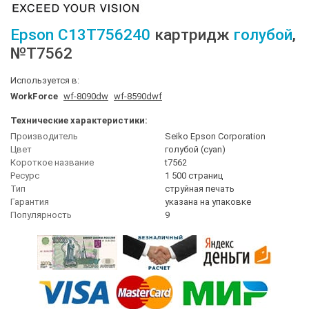
Epson
C13T756240
картридж
голубой
,
№T7562
Используется в:
WorkForce
wf-8090dw
wf-8590dwf
Технические характеристики:
Производитель
Seiko Epson Corporation
Цвет
голубой (cyan)
Короткое название
t7562
Ресурс
1 500 страниц
Тип
струйная печать
Гарантия
указана на упаковке
Популярность
9