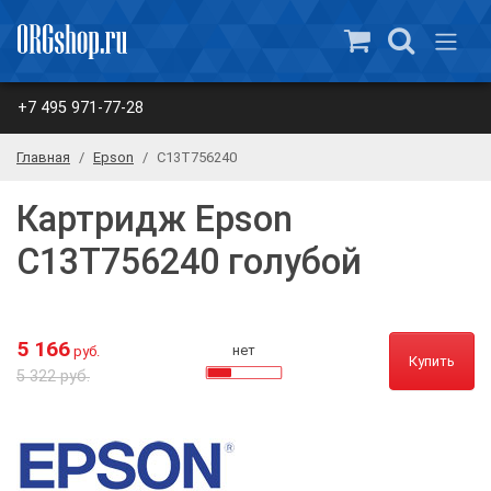
+7 495 971-77-28
Главная
Epson
C13T756240
Картридж Epson
C13T756240 голубой
5 166
нет
руб.
Купить
5 322 руб.