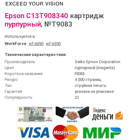
Epson
C13T908340
картридж
пурпурный
, №T9083
Используется в:
WorkForce
wf-6090
wf-6590
Технические характеристики:
Производитель
Seiko Epson Corporation
Цвет
пурпурный (magenta)
Короткое название
t9083
Ресурс
4 000 страниц
Тип
струйная печать
Гарантия
указана на упаковке
Популярность
22