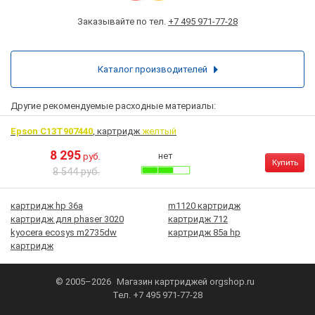
Заказывайте по тел.
+7 495 971-77-28
Каталог производителей
Другие рекомендуемые расходные материалы:
Epson C13T907440
, картридж
желтый
8 295
нет
руб.
Купить
8 544 руб.
картридж hp 36а
m1120 картридж
картридж для phaser 3020
картридж 712
kyocera ecosys m2735dw
картридж 85а hp
картридж
© 2005–2026
Магазин картриджей
orgshop.ru
Тел.
+7 495 971-77-28