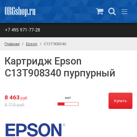
+7 495 971-77-28
Главная
Epson
C13T908340
Картридж Epson
C13T908340 пурпурный
8 463
нет
руб.
Купить
8 718 руб.