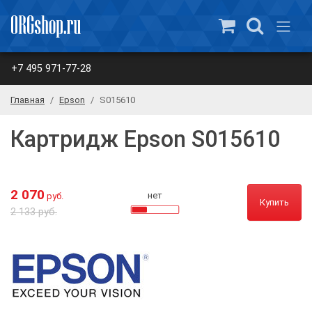
+7 495 971-77-28
Главная
Epson
S015610
Картридж Epson S015610
2 070
нет
руб.
Купить
2 133 руб.