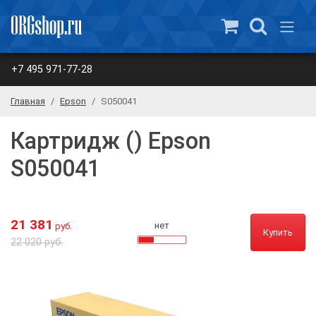
+7 495 971-77-28
Главная
Epson
S050041
Картридж () Epson
S050041
21 381
нет
руб.
Купить
22 020 руб.