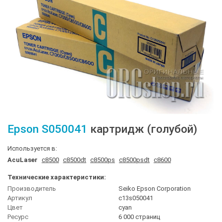
Epson
S050041
картридж (голубой)
Используется в:
AcuLaser
c8500
c8500dt
c8500ps
c8500psdt
c8600
Технические характеристики:
Производитель
Seiko Epson Corporation
Артикул
c13s050041
Цвет
cyan
Ресурс
6 000 страниц