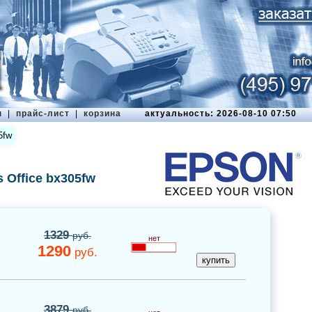
ы
|
прайс-лист
|
корзина
актуальность: 2026-08-10 07:50
5fw
 Office bx305fw
1329
руб.
нет
1290
руб.
3879
руб.