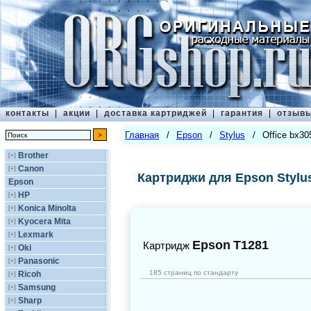
контакты
|
акции
|
доставка картриджей
|
гарантия
|
отзыв
Главная
/
Epson
/
Stylus
/
Office bx30
Brother
[+]
Canon
[+]
Картриджи для Epson Stylus
Epson
HP
[+]
Konica Minolta
[+]
Kyocera Mita
[+]
Lexmark
[+]
Epson
T1281
Картридж
Oki
[+]
Panasonic
[+]
185 страниц по стандарту
Ricoh
[+]
Samsung
[+]
Sharp
[+]