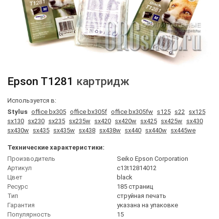
Epson
T1281
картридж
Используется в:
Stylus
office bx305
office bx305f
office bx305fw
s125
s22
sx125
sx130
sx230
sx235
sx235w
sx420
sx420w
sx425
sx425w
sx430
sx430w
sx435
sx435w
sx438
sx438w
sx440
sx440w
sx445we
Технические характеристики:
Производитель
Seiko Epson Corporation
Артикул
c13t12814012
Цвет
black
Ресурс
185 страниц
Тип
струйная печать
Гарантия
указана на упаковке
Популярность
15