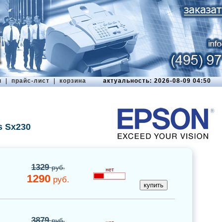
ы
|
прайс-лист
|
корзина
актуальность: 2026-08-09 04:50
s Sx230
1329
руб.
нет
1290
руб.
3879
руб.