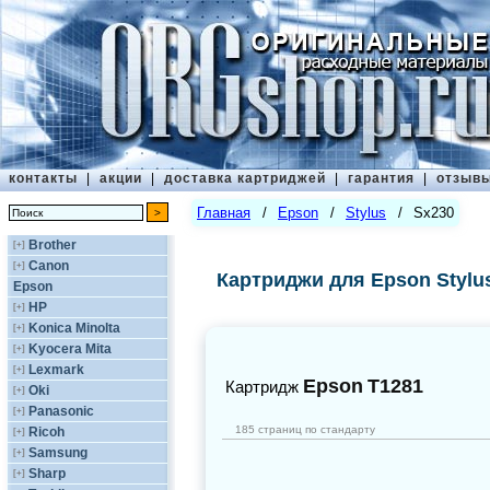
контакты
|
акции
|
доставка картриджей
|
гарантия
|
отзыв
Главная
/
Epson
/
Stylus
/
Sx230
Brother
[+]
Canon
[+]
Картриджи для Epson Stylu
Epson
HP
[+]
Konica Minolta
[+]
Kyocera Mita
[+]
Lexmark
[+]
Epson
T1281
Картридж
Oki
[+]
Panasonic
[+]
185 страниц по стандарту
Ricoh
[+]
Samsung
[+]
Sharp
[+]