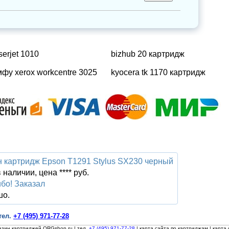
serjet 1010
bizhub 20 картридж
фу xerox workcentre 3025
kyocera tk 1170 картридж
 картридж Epson Т1291 Stylus SX230 черный
 наличии, цена **** руб.
бо! Заказал
шо.
тел.
+7 (495) 971-77-28
азин картриджей ORGshop.ru
| тел.
+7 (495) 971-77-28
|
карта сайта по картриджам
|
карта 