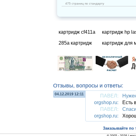
475 страниц по стандарту
картридж cf411a
картридж hp la
285а картридж
картридж для м
Отзывы, вопросы и ответы:
04.12.2019 12:11
ПАВЕЛ:
Нужен
orgshop.ru:
Есть в
ПАВЕЛ:
Спаси
orgshop.ru:
Хоро
Заказывайте по 
© 2005 - 2026 |
маг