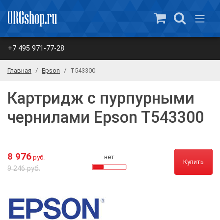
+7 495 971-77-28
Главная
Epson
T543300
Картридж с пурпурными
чернилами Epson T543300
8 976
нет
руб.
Купить
9 246 руб.