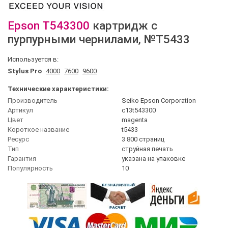
Epson
T543300
картридж с
пурпурными чернилами
, №T5433
Используется в:
Stylus Pro
4000
7600
9600
Технические характеристики:
Производитель
Seiko Epson Corporation
Артикул
c13t543300
Цвет
magenta
Короткое название
t5433
Ресурс
3 800 страниц
Тип
струйная печать
Гарантия
указана на упаковке
Популярность
10