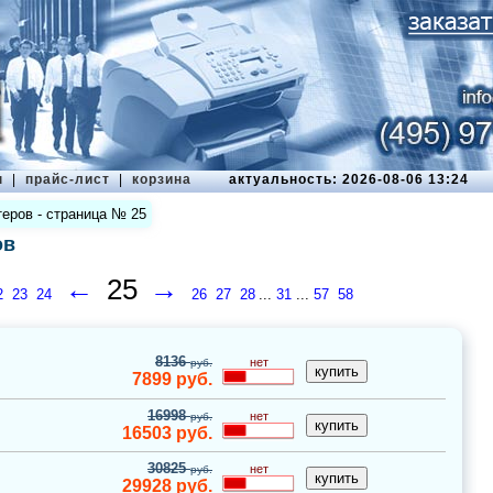
ы
|
прайс-лист
|
корзина
актуальность: 2026-08-06 13:24
еров - страница № 25
ов
←
25
→
2
23
24
26
27
28
...
31
...
57
58
8136
нет
руб.
7899
руб.
16998
нет
руб.
16503
руб.
30825
нет
руб.
29928
руб.