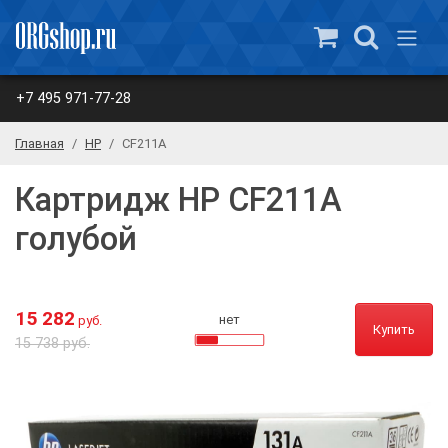
+7 495 971-77-28
Главная
HP
CF211A
Картридж HP CF211A
голубой
15 282
нет
руб.
Купить
15 738 руб.