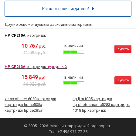
Каталог производителей
Другие рекомендуемые расходные материалы:
HP CF210A
, картридж
10 767
в наличии
руб.
Купить
11 088 руб.
HP CF213A
, картридж
пурпурный
15 849
в наличии
руб.
Купить
16 323 руб.
xerox phaser 6020 картридж
hp lj m1005 картридж
картридж hp ce505x
hp photosmart c5283 картридж
картридж hp ce285af
1018 hp картридж
© 2005–2026
Магазин картриджей
orgshop.ru
Тел.
+7 495 971-77-28