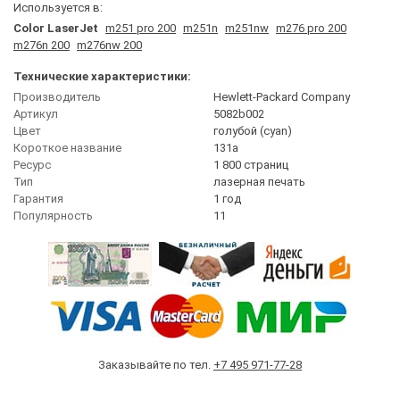
Используется в:
Color LaserJet
m251 pro 200
m251n
m251nw
m276 pro 200
m276n 200
m276nw 200
Технические характеристики:
Производитель
Hewlett-Packard Company
Артикул
5082b002
Цвет
голубой (cyan)
Короткое название
131a
Ресурс
1 800 страниц
Тип
лазерная печать
Гарантия
1 год
Популярность
11
Заказывайте по тел.
+7 495 971-77-28