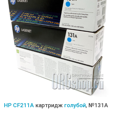
HP
CF211A
картридж
голубой
, №131A