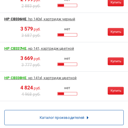
Купить
2 883 руб.
HP CB336HE
, hp 140xl, картридж черный
3 579
нет
руб.
Купить
3 687 руб.
HP CB337HE
, нр 141, картридж цветной
3 669
нет
руб.
Купить
3 777 руб.
HP CB338HE
, нр 141xl, картридж цветной
4 824
нет
руб.
Купить
4 968 руб.
Каталог производителей