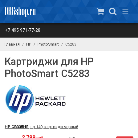
+7 495 971-77-28
Главная
HP
PhotoSmart
C5283
Картриджи для HP
PhotoSmart C5283
HP CB335HE
, нр 140, картридж черный
2 799
нет
руб.