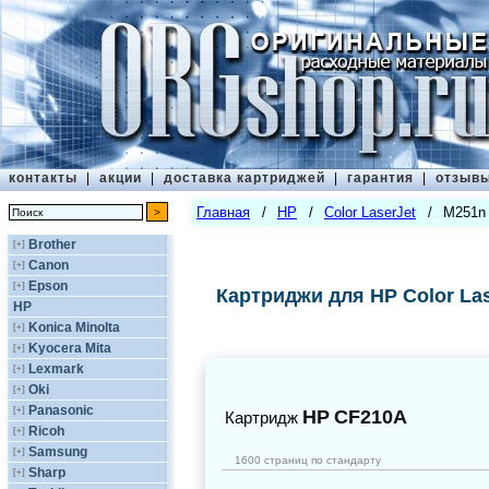
контакты
|
акции
|
доставка картриджей
|
гарантия
|
отзыв
Главная
/
HP
/
Color LaserJet
/
M251n
Brother
[+]
Canon
[+]
Epson
[+]
Картриджи для HP Color La
HP
Konica Minolta
[+]
Kyocera Mita
[+]
Lexmark
[+]
Oki
[+]
Panasonic
[+]
HP
CF210A
Картридж
Ricoh
[+]
Samsung
[+]
1600 страниц по стандарту
Sharp
[+]