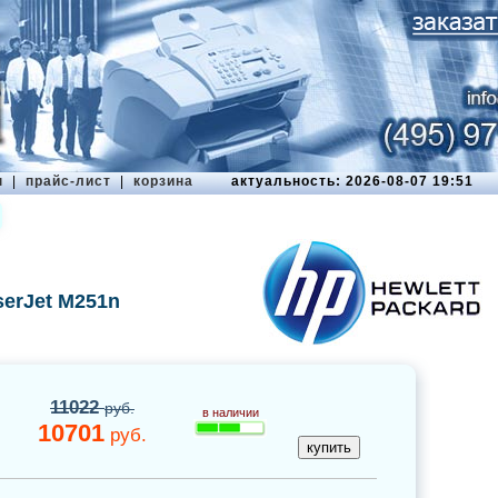
ы
|
прайс-лист
|
корзина
актуальность: 2026-08-07 19:51
serJet M251n
11022
руб.
в наличии
10701
руб.