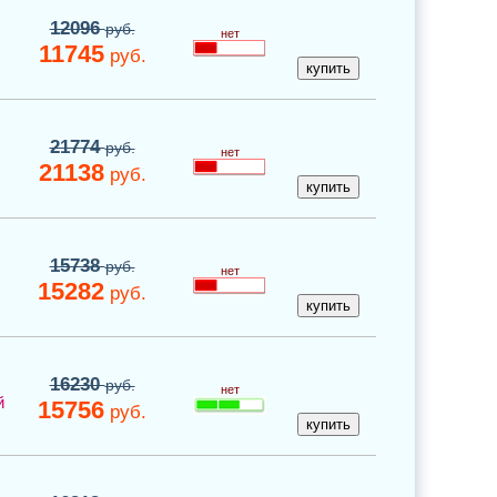
12096
руб.
нет
11745
руб.
21774
руб.
нет
21138
руб.
15738
руб.
нет
15282
руб.
16230
руб.
нет
й
15756
руб.