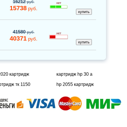
16212
руб.
нет
15738
руб.
41580
руб.
нет
40371
руб.
020 картридж
картридж hp 30 a
ртридж тк 1150
hp 2055 картридж