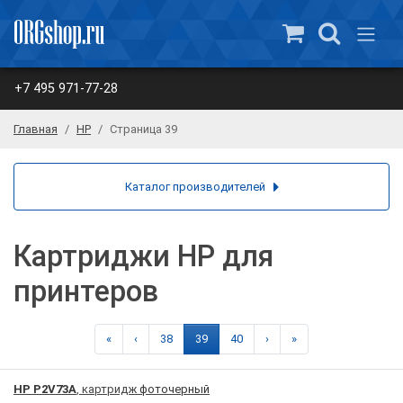
+7 495 971-77-28
Главная
HP
Страница 39
Каталог производителей
Картриджи HP для
принтеров
«
‹
38
39
40
›
»
HP P2V73A
, картридж
фоточерный